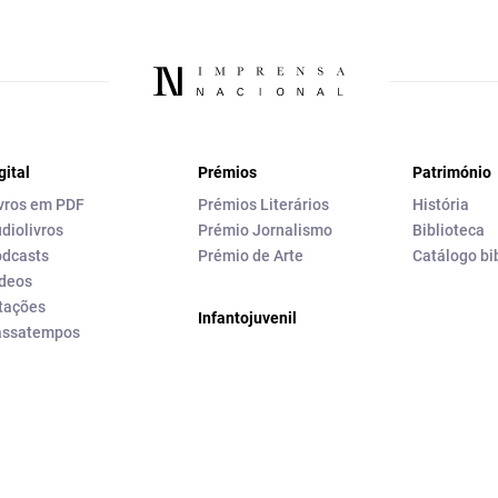
gital
Prémios
Património
vros em PDF
Prémios Literários
História
diolivros
Prémio Jornalismo
Biblioteca
dcasts
Prémio de Arte
Catálogo bi
deos
tações
Infantojuvenil
assatempos