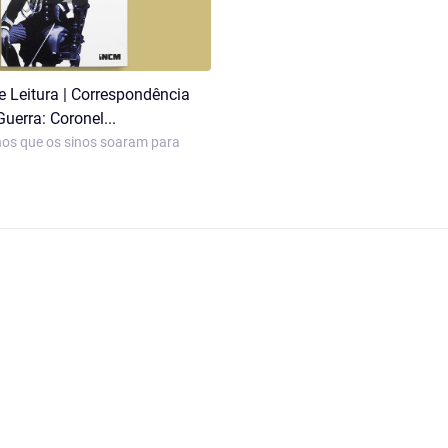
 Leitura | Correspondência
uerra: Coronel...
nos que os sinos soaram para