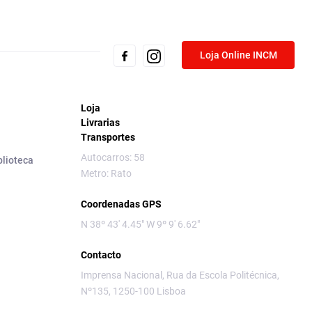
Loja Online INCM
Loja
Livrarias
Transportes
Autocarros: 58
blioteca
Metro: Rato
Coordenadas GPS
N 38º 43' 4.45" W 9º 9' 6.62"
Contacto
Imprensa Nacional, Rua da Escola Politécnica,
Nº135, 1250-100 Lisboa