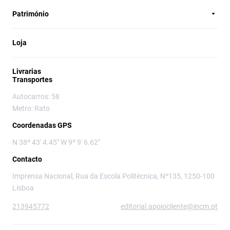
Património
Loja
Livrarias
Transportes
Autocarros: 58
Metro: Rato
Coordenadas GPS
N 38º 43' 4.45" W 9º 9' 6.62"
Contacto
Imprensa Nacional, Rua da Escola Politécnica, Nº135, 1250-100
Lisboa
213945772
editorial.apoiocliente@incm.pt