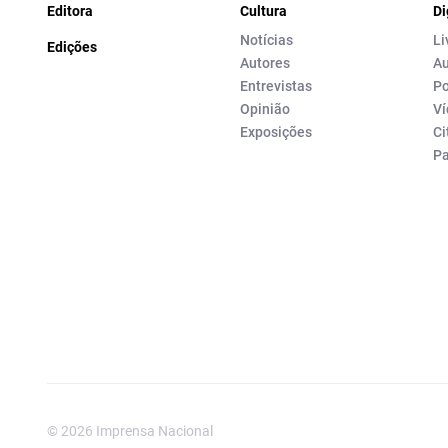
Editora
Cultura
Di
Notícias
Li
Edições
Autores
Au
Entrevistas
Po
Opinião
Ví
Exposições
Ci
P
© 2026 Imprensa Nacional
Imprensa Nacional é a marc