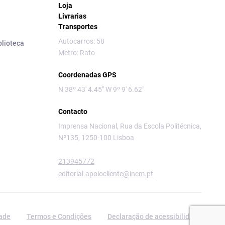
Loja
Livrarias
Transportes
Autocarros: 58
blioteca
Metro: Rato
Coordenadas GPS
N 38º 43' 4.45" W 9º 9' 6.62"
Contacto
Imprensa Nacional, Rua da Escola Politécnica,
Nº135, 1250-100 Lisboa
213945772
editorial.apoiocliente@incm.pt
dade
Termos e Condições
Declaração de acessibilidade