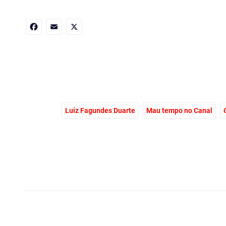
Facebook
Email
X
Luiz Fagundes Duarte
Mau tempo no Canal