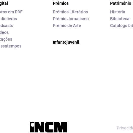
gital
Prémios
Património
vros em PDF
Prémios Literários
História
diolivros
Prémio Jornalismo
Biblioteca
dcasts
Prémio de Arte
Catálogo bi
deos
tações
Infantojuvenil
assatempos
a editorial da
Privaci