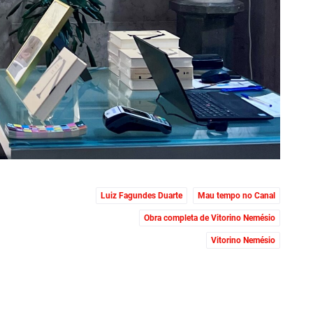
Luiz Fagundes Duarte
Mau tempo no Canal
Obra completa de Vitorino Nemésio
Vitorino Nemésio