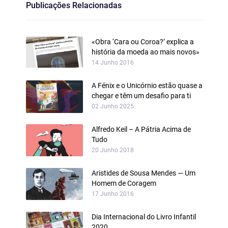
Publicações Relacionadas
«Obra ‘Cara ou Coroa?’ explica a
história da moeda ao mais novos»
14 Junho 2016
A Fénix e o Unicórnio estão quase a
chegar e têm um desafio para ti
02 Junho 2025
Alfredo Keil – A Pátria Acima de
Tudo
20 Junho 2018
Aristides de Sousa Mendes — Um
Homem de Coragem
17 Junho 2016
Dia Internacional do Livro Infantil
2020