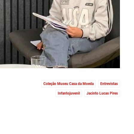
Coleção Museu Casa da Moeda
Entrevistas
Infantojuvenil
Jacinto Lucas Pires