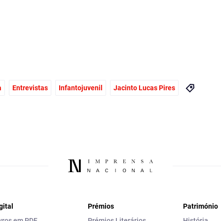
a
Entrevistas
Infantojuvenil
Jacinto Lucas Pires
gital
Prémios
Património
vros em PDF
Prémios Literários
História