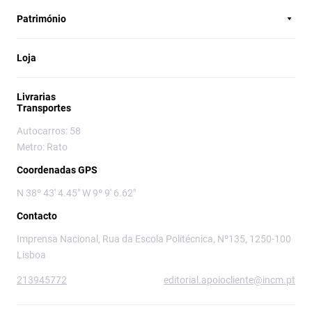
Património
Loja
Livrarias
Transportes
Autocarros: 58
Metro: Rato
Coordenadas GPS
N 38º 43' 4.45" W 9º 9' 6.62"
Contacto
Imprensa Nacional, Rua da Escola Politécnica, Nº135, 1250-100
Lisboa
213945772
editorial.apoiocliente@incm.pt