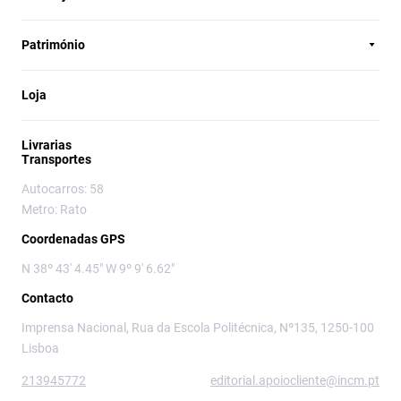
Património
Loja
Livrarias
Transportes
Autocarros: 58
Metro: Rato
Coordenadas GPS
N 38º 43' 4.45" W 9º 9' 6.62"
Contacto
Imprensa Nacional, Rua da Escola Politécnica, Nº135, 1250-100
Lisboa
213945772
editorial.apoiocliente@incm.pt