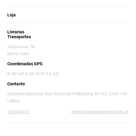
Loja
Livrarias
Transportes
Autocarros: 58
Metro: Rato
Coordenadas GPS
N 38º 43' 4.45" W 9º 9' 6.62"
Contacto
Imprensa Nacional, Rua da Escola Politécnica, Nº135, 1250-100
Lisboa
213945772
editorial.apoiocliente@incm.pt