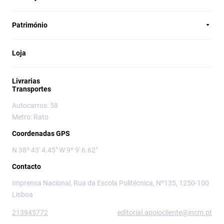
Património
Loja
Livrarias
Transportes
Autocarros: 58
Metro: Rato
Coordenadas GPS
N 38º 43' 4.45" W 9º 9' 6.62"
Contacto
Imprensa Nacional, Rua da Escola Politécnica, Nº135, 1250-100
Lisboa
213945772
editorial.apoiocliente@incm.pt