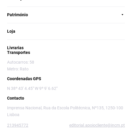
Património
Loja
Livrarias
Transportes
Autocarros: 58
Metro: Rato
Coordenadas GPS
N 38º 43' 4.45" W 9º 9' 6.62"
Contacto
Imprensa Nacional, Rua da Escola Politécnica, Nº135, 1250-100
Lisboa
213945772
editorial.apoiocliente@incm.pt