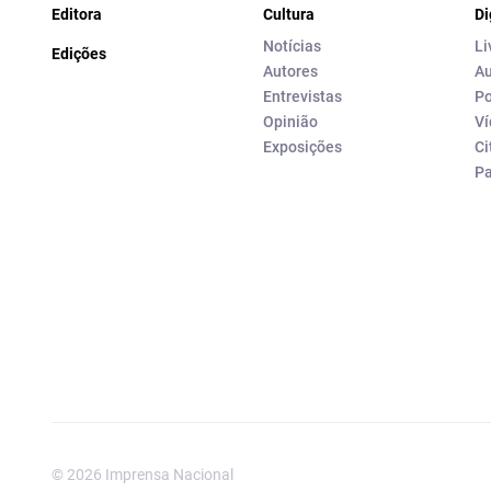
Editora
Cultura
Di
Notícias
Li
Edições
Autores
Au
Entrevistas
Po
Opinião
Ví
Exposições
Ci
P
© 2026 Imprensa Nacional
Imprensa Nacional é a marc