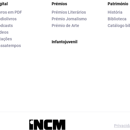
gital
Prémios
Património
vros em PDF
Prémios Literários
História
diolivros
Prémio Jornalismo
Biblioteca
dcasts
Prémio de Arte
Catálogo bi
deos
tações
Infantojuvenil
assatempos
a editorial da
Privaci