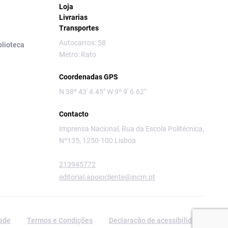
Loja
Livrarias
Transportes
Autocarros: 58
blioteca
Metro: Rato
Coordenadas GPS
N 38º 43' 4.45" W 9º 9' 6.62"
Contacto
Imprensa Nacional, Rua da Escola Politécnica,
Nº135, 1250-100 Lisboa
213945772
editorial.apoiocliente@incm.pt
dade
Termos e Condições
Declaração de acessibilidade