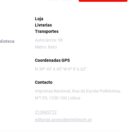
Loja
Livrarias
Transportes
Autocarros: 58
blioteca
Metro: Rato
Coordenadas GPS
N 38º 43' 4.45" W 9º 9' 6.62"
Contacto
Imprensa Nacional, Rua da Escola Politécnica,
Nº135, 1250-100 Lisboa
213945772
editorial.apoiocliente@incm.pt