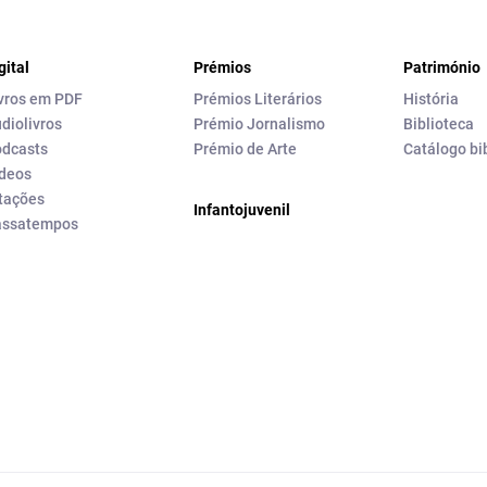
gital
Prémios
Património
vros em PDF
Prémios Literários
História
diolivros
Prémio Jornalismo
Biblioteca
dcasts
Prémio de Arte
Catálogo bi
deos
tações
Infantojuvenil
assatempos