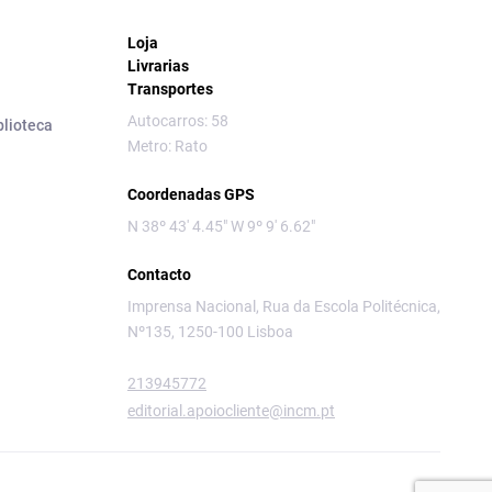
Loja
Livrarias
Transportes
Autocarros: 58
blioteca
Metro: Rato
Coordenadas GPS
N 38º 43' 4.45" W 9º 9' 6.62"
Contacto
Imprensa Nacional, Rua da Escola Politécnica,
Nº135, 1250-100 Lisboa
213945772
editorial.apoiocliente@incm.pt