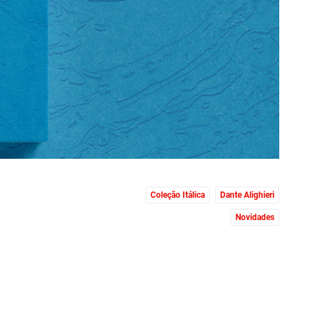
Coleção Itálica
Dante Alighieri
Novidades