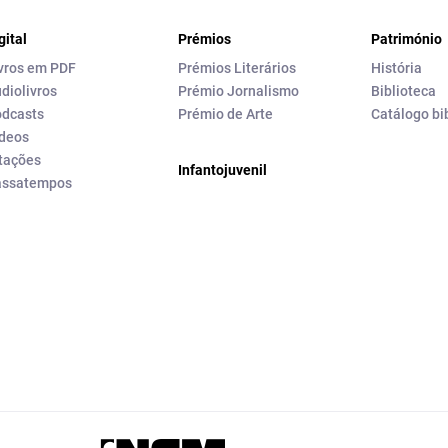
gital
Prémios
Património
vros em PDF
Prémios Literários
História
diolivros
Prémio Jornalismo
Biblioteca
dcasts
Prémio de Arte
Catálogo bi
deos
tações
Infantojuvenil
assatempos