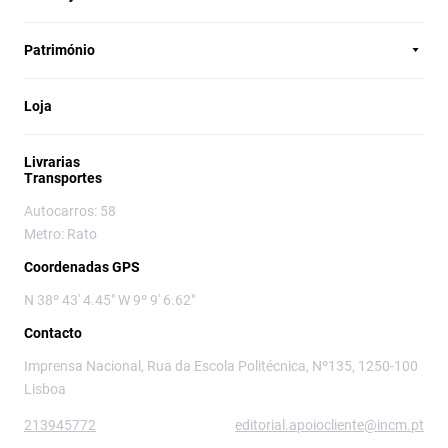
Património
Loja
Livrarias
Transportes
Autocarros: 58
Metro: Rato
Coordenadas GPS
N 38º 43' 4.45" W 9º 9' 6.62"
Contacto
Imprensa Nacional, Rua da Escola Politécnica, Nº135, 1250-100
Lisboa
213945772
editorial.apoiocliente@incm.pt