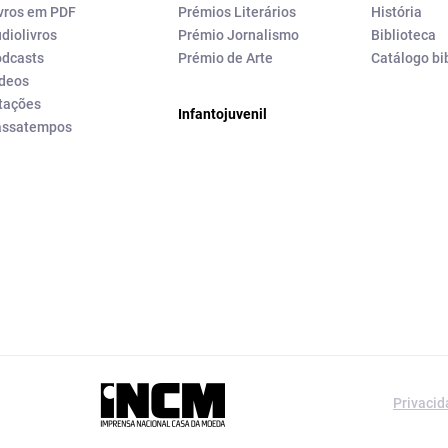
vros em PDF
Prémios Literários
História
diolivros
Prémio Jornalismo
Biblioteca
dcasts
Prémio de Arte
Catálogo bi
deos
tações
Infantojuvenil
assatempos
a editorial da
Privaci