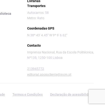
Livrarias
Transportes
Autocarros: 58
blioteca
Metro: Rato
Coordenadas GPS
N 38º 43' 4.45" W 9º 9' 6.62"
Contacto
Imprensa Nacional, Rua da Escola Politécnica,
Nº135, 1250-100 Lisboa
213945772
editorial.apoiocliente@incm.pt
dade
Termos e Condições
Declaração de acessibilidade