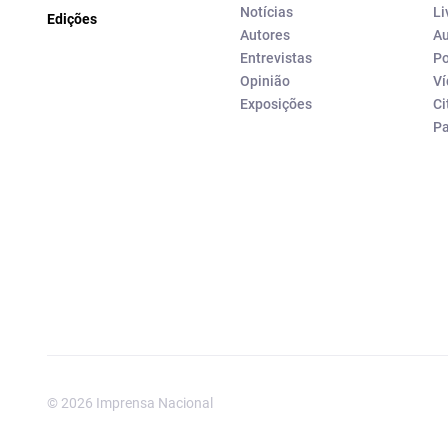
Notícias
Li
Edições
Autores
Au
Entrevistas
Po
Opinião
Ví
Exposições
Ci
P
© 2026 Imprensa Nacional
Imprensa Nacional é a marc