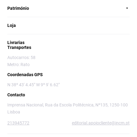
Património
Loja
Livrarias
Transportes
Autocarros: 58
Metro: Rato
Coordenadas GPS
N 38º 43' 4.45" W 9º 9' 6.62"
Contacto
Imprensa Nacional, Rua da Escola Politécnica, Nº135, 1250-100
Lisboa
213945772
editorial.apoiocliente@incm.pt