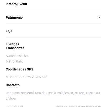
Infantojuvenil
Património
Loja
Livrarias
Transportes
Autocarros: 58
Metro: Rato
Coordenadas GPS
N 38º 43' 4.45" W 9º 9' 6.62"
Contacto
Imprensa Nacional, Rua da Escola Politécnica, Nº135, 1250-100
Lisboa