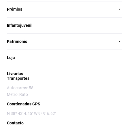
Prémios
Infantojuvenil
Património
Loja
Livrarias
Transportes
Autocarros: 58
Metro: Rato
Coordenadas GPS
N 38º 43' 4.45" W 9º 9' 6.62"
Contacto