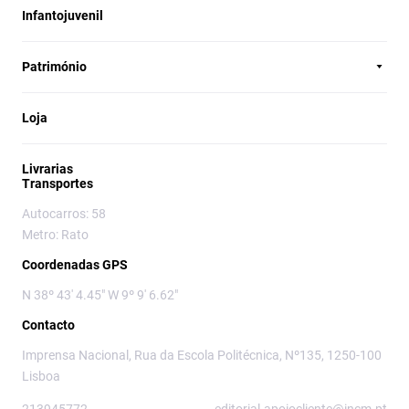
Infantojuvenil
Património
Loja
Livrarias
Transportes
Autocarros: 58
Metro: Rato
Coordenadas GPS
N 38º 43' 4.45" W 9º 9' 6.62"
Contacto
Imprensa Nacional, Rua da Escola Politécnica, Nº135, 1250-100
Lisboa