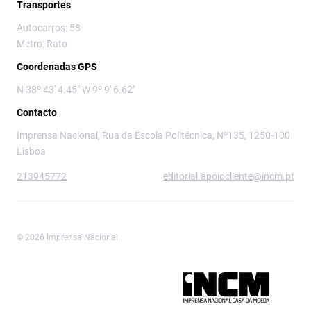
Transportes
Autocarros: 58
Metro: Rato
Coordenadas GPS
N 38º 43' 4.45" W 9º 9' 6.62"
Contacto
Imprensa Nacional, Rua da Escola Politécnica, Nº135, 1250-100
Lisboa
213945772
editorial.apoiocliente@incm.pt
© 2026 Imprensa Nacional
Imprensa Nacional é a marca editorial da