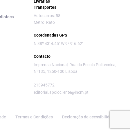
Livrarias
Transportes
Autocarros: 58
blioteca
Metro: Rato
Coordenadas GPS
N 38º 43' 4.45" W 9º 9' 6.62"
Contacto
Imprensa Nacional, Rua da Escola Politécnica,
Nº135, 1250-100 Lisboa
213945772
editorial.apoiocliente@incm.pt
dade
Termos e Condições
Declaração de acessibilidade