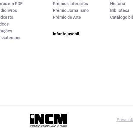
vros em PDF
Prémios Literários
História
diolivros
Prémio Jornalismo
Biblioteca
dcasts
Prémio de Arte
Catálogo bi
deos
tações
Infantojuvenil
assatempos
a editorial da
Privaci