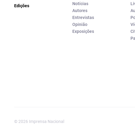
Notícias
Li
Edições
Autores
Au
Entrevistas
Po
Opinião
Ví
Exposições
Ci
P
© 2026 Imprensa Nacional
Imprensa Nacional é a marc