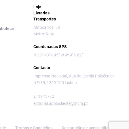
Loja
Livrarias
Transportes
Autocarros: 58
blioteca
Metro: Rato
Coordenadas GPS
N 38º 43' 4.45" W 9º 9' 6.62"
Contacto
Imprensa Nacional, Rua da Escola Politécnica,
Nº135, 1250-100 Lisboa
213945772
editorial.apoiocliente@incm.pt
dade
Termos e Condições
Declaração de acessibilidade