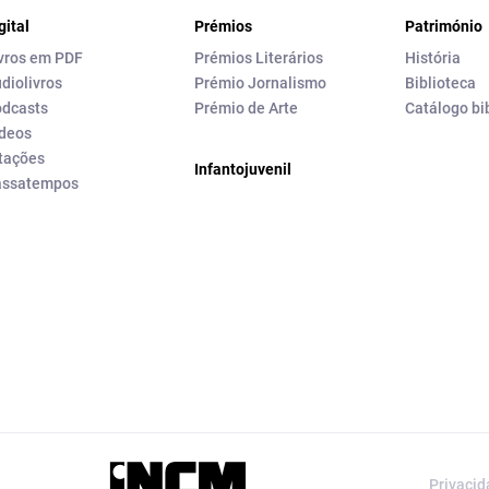
gital
Prémios
Património
vros em PDF
Prémios Literários
História
diolivros
Prémio Jornalismo
Biblioteca
dcasts
Prémio de Arte
Catálogo bi
deos
tações
Infantojuvenil
assatempos
a editorial da
Privaci