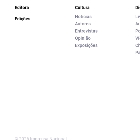
Editora
Cultura
Di
Notícias
Li
Edições
Autores
Au
Entrevistas
Po
Opinião
Ví
Exposições
Ci
P
© 2026 Imprensa Nacional
Imprensa Nacional é a marc