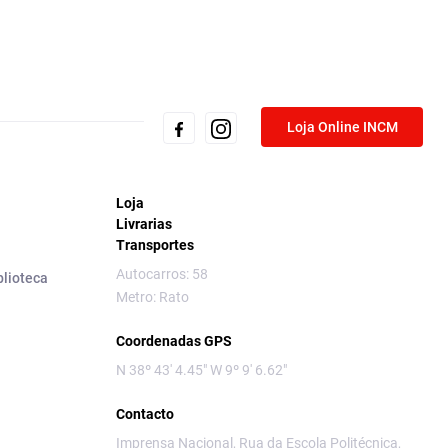
Loja Online INCM
Loja
Livrarias
Transportes
Autocarros: 58
blioteca
Metro: Rato
Coordenadas GPS
N 38º 43' 4.45" W 9º 9' 6.62"
Contacto
Imprensa Nacional, Rua da Escola Politécnica,