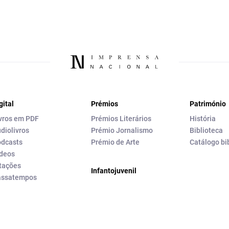
gital
Prémios
Património
vros em PDF
Prémios Literários
História
diolivros
Prémio Jornalismo
Biblioteca
dcasts
Prémio de Arte
Catálogo bi
deos
tações
Infantojuvenil
assatempos