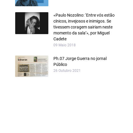
«Paulo Nozolino: ‘Entre vós estão
cínicos, invejosos e inimigos. Se
tivessem coragem sairiam neste
momento da sala’», por Miguel
Cadete
09 Maio 2018
Ph.07 Jorge Guerra no jornal
Público
26 Outubro 2021