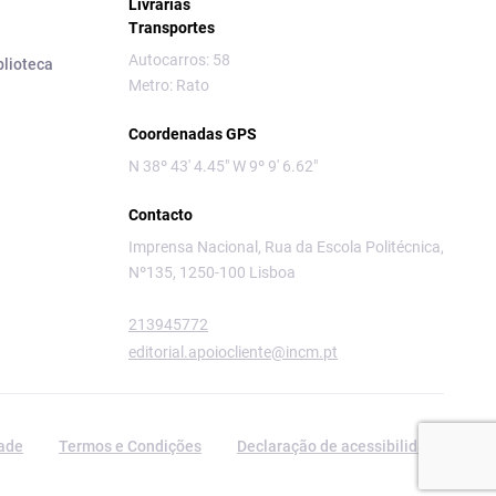
Livrarias
Transportes
Autocarros: 58
blioteca
Metro: Rato
Coordenadas GPS
N 38º 43' 4.45" W 9º 9' 6.62"
Contacto
Imprensa Nacional, Rua da Escola Politécnica,
Nº135, 1250-100 Lisboa
213945772
editorial.apoiocliente@incm.pt
dade
Termos e Condições
Declaração de acessibilidade