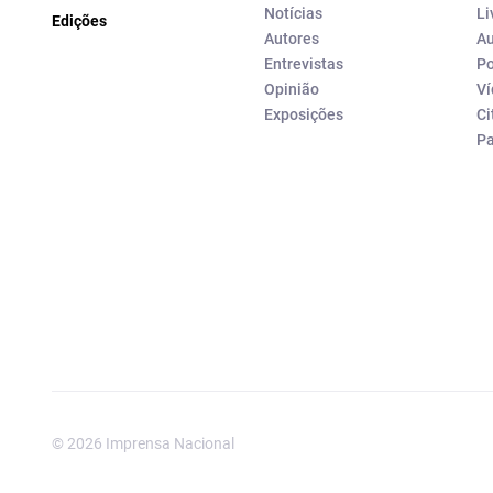
Notícias
Li
Edições
Autores
Au
Entrevistas
Po
Opinião
Ví
Exposições
Ci
P
© 2026 Imprensa Nacional
Imprensa Nacional é a marc