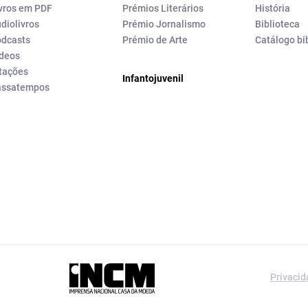
vros em PDF
Prémios Literários
História
diolivros
Prémio Jornalismo
Biblioteca
dcasts
Prémio de Arte
Catálogo bi
deos
tações
Infantojuvenil
assatempos
a editorial da
Privaci