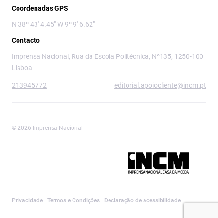
Coordenadas GPS
N 38º 43' 4.45" W 9º 9' 6.62"
Contacto
Imprensa Nacional, Rua da Escola Politécnica, Nº135, 1250-100
Lisboa
213945772
editorial.apoiocliente@incm.pt
© 2026 Imprensa Nacional
Imprensa Nacional é a marca editorial da
Privacidade
Termos e Condições
Declaração de acessibilidade