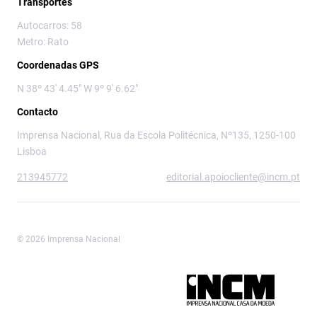
Transportes
Autocarros: 58
Metro: Rato
Coordenadas GPS
N 38º 43' 4.45" W 9º 9' 6.62"
Contacto
Imprensa Nacional, Rua da Escola Politécnica, Nº135, 1250-100
Lisboa
213945772
editorial.apoiocliente@incm.pt
© 2026 Imprensa Nacional
Imprensa Nacional é a marca editorial da