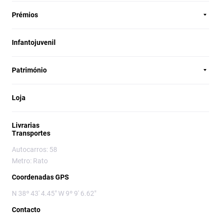
Prémios
Infantojuvenil
Património
Loja
Livrarias
Transportes
Autocarros: 58
Metro: Rato
Coordenadas GPS
N 38º 43' 4.45" W 9º 9' 6.62"
Contacto