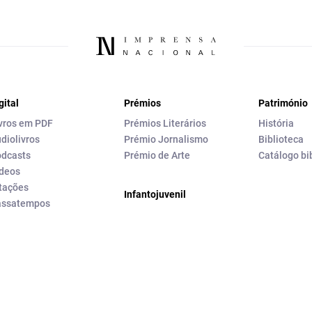
gital
Prémios
Património
vros em PDF
Prémios Literários
História
diolivros
Prémio Jornalismo
Biblioteca
dcasts
Prémio de Arte
Catálogo bi
deos
tações
Infantojuvenil
assatempos