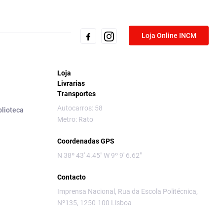
Loja Online INCM
Loja
Livrarias
Transportes
Autocarros: 58
blioteca
Metro: Rato
Coordenadas GPS
N 38º 43' 4.45" W 9º 9' 6.62"
Contacto
Imprensa Nacional, Rua da Escola Politécnica,
Nº135, 1250-100 Lisboa