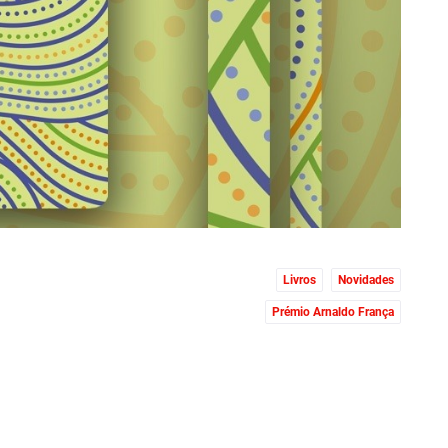
Livros
Novidades
Prémio Arnaldo França