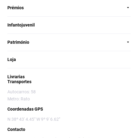
Prémios
Infantojuvenil
Património
Loja
Livrarias
Transportes
Autocarros: 58
Metro: Rato
Coordenadas GPS
N 38º 43' 4.45" W 9º 9' 6.62"
Contacto