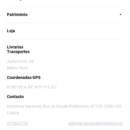
Património
Loja
Livrarias
Transportes
Autocarros: 58
Metro: Rato
Coordenadas GPS
N 38º 43' 4.45" W 9º 9' 6.62"
Contacto
Imprensa Nacional, Rua da Escola Politécnica, Nº135, 1250-100
Lisboa
213945772
editorial.apoiocliente@incm.pt