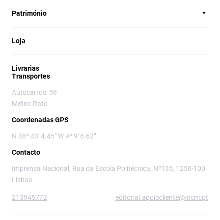
Património
Loja
Livrarias
Transportes
Autocarros: 58
Metro: Rato
Coordenadas GPS
N 38º 43' 4.45" W 9º 9' 6.62"
Contacto
Imprensa Nacional, Rua da Escola Politécnica, Nº135, 1250-100
Lisboa
213945772
editorial.apoiocliente@incm.pt