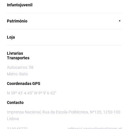
Infantojuvenil
Património
Loja
Livrarias
Transportes
Autocarros: 58
Metro: Rato
Coordenadas GPS
N 38º 43' 4.45" W 9º 9' 6.62"
Contacto
Imprensa Nacional, Rua da Escola Politécnica, Nº135, 1250-100
Lisboa