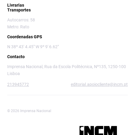
Livrarias
Transportes
Autocarros: 58
Metro: Rato
Coordenadas GPS
N 38º 43' 4.45" W 9º 9' 6.62"
Contacto
Imprensa Nacional, Rua da Escola Politécnica, Nº135, 1250-100
Lisboa
213945772
editorial.apoiocliente@incm.pt
© 2026 Imprensa Nacional
Imprensa Nacional é a marca editorial da