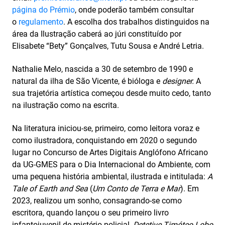
página do Prémio
, onde poderão também consultar
o
regulamento
. A escolha dos trabalhos distinguidos na
área da Ilustração caberá ao júri constituído por
Elisabete “Bety” Gonçalves, Tutu Sousa e André Letria.
Nathalie Melo, nascida a 30 de setembro de 1990 e
natural da ilha de São Vicente, é bióloga e
designer.
A
sua trajetória artística começou desde muito cedo, tanto
na ilustração como na escrita.
Na literatura iniciou-se, primeiro, como leitora voraz e
como ilustradora, conquistando em 2020 o segundo
lugar no Concurso de Artes Digitais Anglófono Africano
da UG-GMES para o Dia Internacional do Ambiente, com
uma pequena história ambiental, ilustrada e intitulada:
A
Tale of Earth and Sea
(
Um Conto de Terra e Mar
). Em
2023, realizou um sonho, consagrando-se como
escritora, quando lançou o seu primeiro livro
infantojuvenil de mistério policial,
Detetive Timóteo Lobo