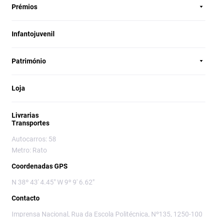
Prémios
Infantojuvenil
Património
Loja
Livrarias
Transportes
Autocarros: 58
Metro: Rato
Coordenadas GPS
N 38º 43' 4.45" W 9º 9' 6.62"
Contacto
Imprensa Nacional, Rua da Escola Politécnica, Nº135, 1250-100