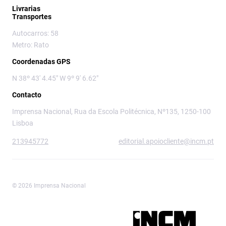
Livrarias
Transportes
Autocarros: 58
Metro: Rato
Coordenadas GPS
N 38º 43' 4.45" W 9º 9' 6.62"
Contacto
Imprensa Nacional, Rua da Escola Politécnica, Nº135, 1250-100
Lisboa
213945772
editorial.apoiocliente@incm.pt
© 2026 Imprensa Nacional
Imprensa Nacional é a marca editorial da