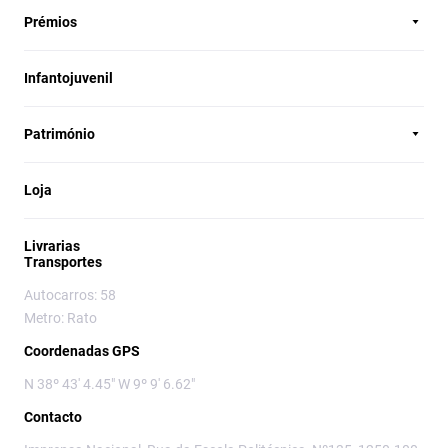
Prémios
Infantojuvenil
Património
Loja
Livrarias
Transportes
Autocarros: 58
Metro: Rato
Coordenadas GPS
N 38º 43' 4.45" W 9º 9' 6.62"
Contacto