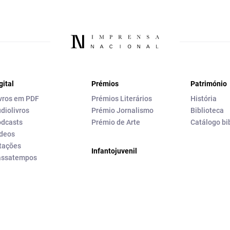
gital
Prémios
Património
vros em PDF
Prémios Literários
História
diolivros
Prémio Jornalismo
Biblioteca
dcasts
Prémio de Arte
Catálogo bi
deos
tações
Infantojuvenil
assatempos