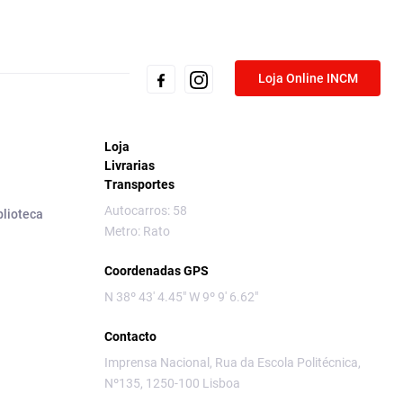
Loja Online INCM
Loja
Livrarias
Transportes
Autocarros: 58
blioteca
Metro: Rato
Coordenadas GPS
N 38º 43' 4.45" W 9º 9' 6.62"
Contacto
Imprensa Nacional, Rua da Escola Politécnica,
Nº135, 1250-100 Lisboa