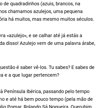
to de quadradinhos (azuis, brancos, na
inhos chamamos azulejos, uma pequena
stória há muitos, mas mesmo muitos séculos.
ra «azulejo», e se calhar até já estás a
da disso! Azulejo vem de uma palavra árabe,
questão é saber vê-los. Tu sabes? E sabes de
ca e a que lugar pertencem?
 Península Ibérica, passando pelo tempo
smo e até há bem pouco tempo (pela mão de
 Júlio Pomar, Rolando Sá Nogueira, Querubim