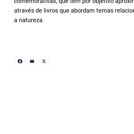
comemorativas, que tem por objetivo aproxim
através de livros que abordam temas relacion
a natureza.
Facebook
Email
X