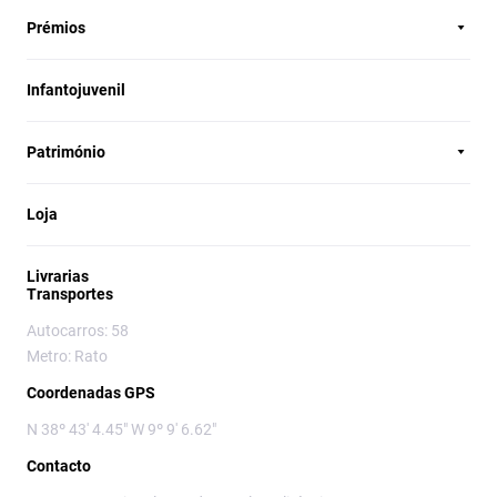
Prémios
Infantojuvenil
Património
Loja
Livrarias
Transportes
Autocarros: 58
Metro: Rato
Coordenadas GPS
N 38º 43' 4.45" W 9º 9' 6.62"
Contacto