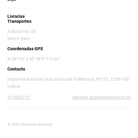
Livrarias
Transportes
Autocarros: 58
Metro: Rato
Coordenadas GPS
N 38º 43' 4.45" W 9º 9' 6.62"
Contacto
Imprensa Nacional, Rua da Escola Politécnica, Nº135, 1250-100
Lisboa
213945772
editorial.apoiocliente@incm.pt
© 2026 Imprensa Nacional