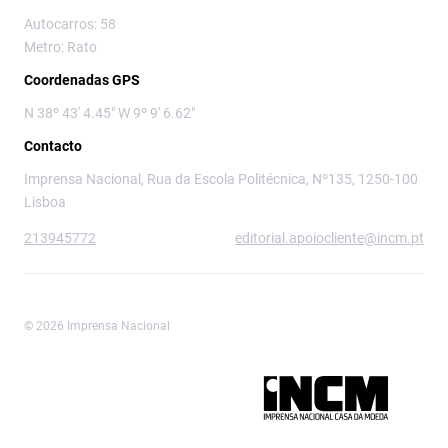
Autocarros: 58
Metro: Rato
Coordenadas GPS
N 38º 43' 4.45" W 9º 9' 6.62"
Contacto
Imprensa Nacional, Rua da Escola Politécnica, Nº135, 1250-100
Lisboa
213945772
editorial.apoiocliente@incm.pt
© 2026 Imprensa Nacional
Imprensa Nacional é a marca editorial da