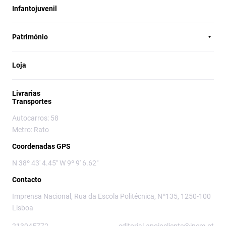
Infantojuvenil
Património
Loja
Livrarias
Transportes
Autocarros: 58
Metro: Rato
Coordenadas GPS
N 38º 43' 4.45" W 9º 9' 6.62"
Contacto
Imprensa Nacional, Rua da Escola Politécnica, Nº135, 1250-100
Lisboa