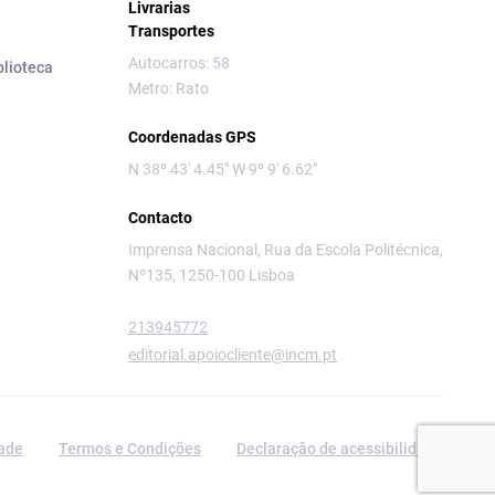
Livrarias
Transportes
Autocarros: 58
blioteca
Metro: Rato
Coordenadas GPS
N 38º 43' 4.45" W 9º 9' 6.62"
Contacto
Imprensa Nacional, Rua da Escola Politécnica,
Nº135, 1250-100 Lisboa
213945772
editorial.apoiocliente@incm.pt
dade
Termos e Condições
Declaração de acessibilidade