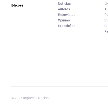
Notícias
Li
Edições
Autores
Au
Entrevistas
Po
Opinião
Ví
Exposições
Ci
P
© 2026 Imprensa Nacional
Imprensa Nacional é a marc