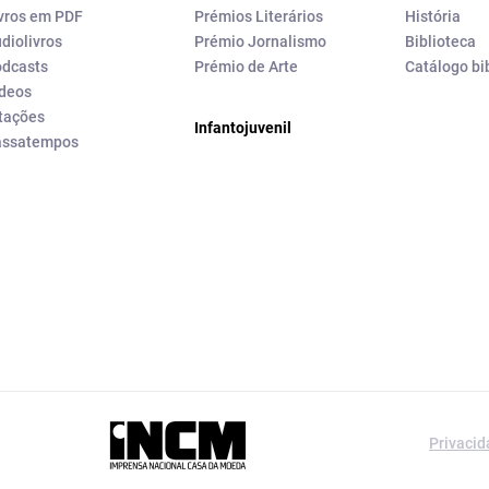
vros em PDF
Prémios Literários
História
diolivros
Prémio Jornalismo
Biblioteca
dcasts
Prémio de Arte
Catálogo bi
deos
tações
Infantojuvenil
assatempos
a editorial da
Privaci