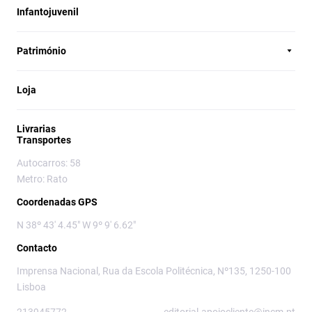
Infantojuvenil
Património
Loja
Livrarias
Transportes
Autocarros: 58
Metro: Rato
Coordenadas GPS
N 38º 43' 4.45" W 9º 9' 6.62"
Contacto
Imprensa Nacional, Rua da Escola Politécnica, Nº135, 1250-100
Lisboa