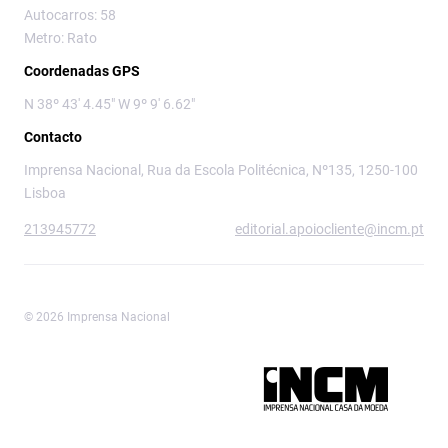
Autocarros: 58
Metro: Rato
Coordenadas GPS
N 38º 43' 4.45" W 9º 9' 6.62"
Contacto
Imprensa Nacional, Rua da Escola Politécnica, Nº135, 1250-100
Lisboa
213945772
editorial.apoiocliente@incm.pt
© 2026 Imprensa Nacional
Imprensa Nacional é a marca editorial da