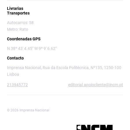
Livrarias
Transportes
Autocarros: 58
Metro: Rato
Coordenadas GPS
N 38º 43' 4.45" W 9º 9' 6.62"
Contacto
Imprensa Nacional, Rua da Escola Politécnica, Nº135, 1250-100
Lisboa
213945772
editorial.apoiocliente@incm.pt
© 2026 Imprensa Nacional
Imprensa Nacional é a marca editorial da