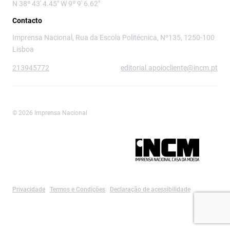
N 38º 43' 4.45" W 9º 9' 6.62"
Contacto
Imprensa Nacional, Rua da Escola Politécnica, Nº135, 1250-100
Lisboa
213945772
editorial.apoiocliente@incm.pt
© 2026 Imprensa Nacional
Imprensa Nacional é a marca editorial da
Privacidade
Termos e Condições
Declaração de acessibilidade