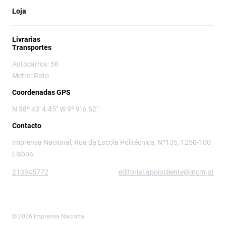
Loja
Livrarias
Transportes
Autocarros: 58
Metro: Rato
Coordenadas GPS
N 38º 43' 4.45" W 9º 9' 6.62"
Contacto
Imprensa Nacional, Rua da Escola Politécnica, Nº135, 1250-100
Lisboa
213945772
editorial.apoiocliente@incm.pt
© 2026 Imprensa Nacional