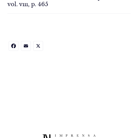
vol. vııı, p. 465
Facebook
Email
X