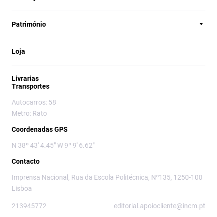
Património
Loja
Livrarias
Transportes
Autocarros: 58
Metro: Rato
Coordenadas GPS
N 38º 43' 4.45" W 9º 9' 6.62"
Contacto
Imprensa Nacional, Rua da Escola Politécnica, Nº135, 1250-100
Lisboa
213945772
editorial.apoiocliente@incm.pt