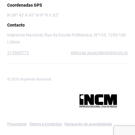
Coordenadas GPS
N 38º 43' 4.45" W 9º 9' 6.62"
Contacto
Imprensa Nacional, Rua da Escola Politécnica, Nº135, 1250-100
Lisboa
213945772
editorial.apoiocliente@incm.pt
© 2026 Imprensa Nacional
Imprensa Nacional é a marca editorial da
Privacidade
Termos e Condições
Declaração de acessibilidade