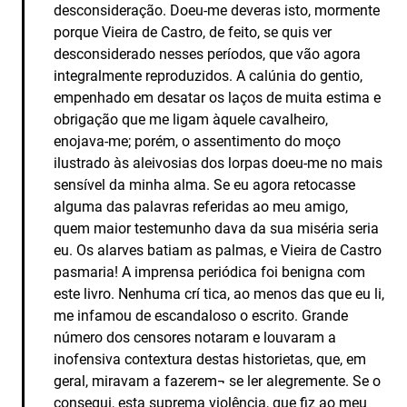
desconsideração. Doeu-me deveras isto, mormente
porque Vieira de Castro, de feito, se quis ver
desconsiderado nesses períodos, que vão agora
integralmente reproduzidos. A calúnia do gentio,
empenhado em desatar os laços de muita estima e
obrigação que me ligam àquele cavalheiro,
enojava-me; porém, o assentimento do moço
ilustrado às aleivosias dos lorpas doeu-me no mais
sensível da minha alma. Se eu agora retocasse
alguma das palavras referidas ao meu amigo,
quem maior testemunho dava da sua miséria seria
eu. Os alarves batiam as palmas, e Vieira de Castro
pasmaria! A imprensa periódica foi benigna com
este livro. Nenhuma crí tica, ao menos das que eu li,
me infamou de escandaloso o escrito. Grande
número dos censores notaram e louvaram a
inofensiva contextura destas historietas, que, em
geral, miravam a fazerem¬ se ler alegremente. Se o
consegui, esta suprema violência, que fiz ao meu