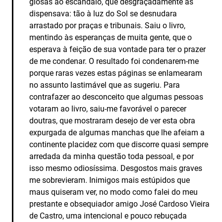
glosas ao escândalo, que desgraçadamente as
dispensava: tão à luz do Sol se desnudara
arrastado por praças e tribunais. Saiu o livro,
mentindo às esperanças de muita gente, que o
esperava à feição de sua vontade para ter o prazer
de me condenar. O resultado foi condenarem-me
porque raras vezes estas páginas se enlamearam
no assunto lastimável que as sugeriu. Para
contrafazer ao desconceito que algumas pessoas
votaram ao livro, saiu-me favorável o parecer
doutras, que mostraram desejo de ver esta obra
expurgada de algumas manchas que lhe afeiam a
continente placidez com que discorre quasi sempre
arredada da minha questão toda pessoal, e por
isso mesmo odiosíssima. Desgostos mais graves
me sobrevieram. Inimigos mais estúpidos que
maus quiseram ver, no modo como falei do meu
prestante e obsequiador amigo José Cardoso Vieira
de Castro, uma intencional e pouco rebuçada