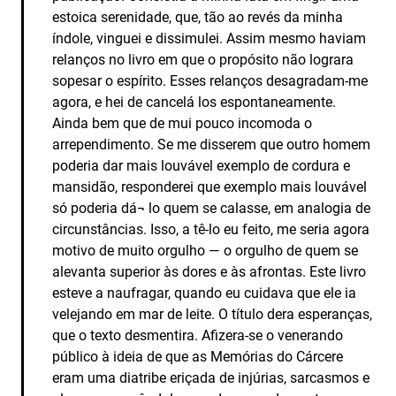
estoica serenidade, que, tão ao revés da minha
índole, vinguei e dissimulei. Assim mesmo haviam
relanços no livro em que o propósito não lograra
sopesar o espírito. Esses relanços desagradam-me
agora, e hei de cancelá los espontaneamente.
Ainda bem que de mui pouco incomoda o
arrependimento. Se me disserem que outro homem
poderia dar mais louvável exemplo de cordura e
mansidão, responderei que exemplo mais louvável
só poderia dá¬ lo quem se calasse, em analogia de
circunstâncias. Isso, a tê-lo eu feito, me seria agora
motivo de muito orgulho — o orgulho de quem se
alevanta superior às dores e às afrontas. Este livro
esteve a naufragar, quando eu cuidava que ele ia
velejando em mar de leite. O título dera esperanças,
que o texto desmentira. Afizera-se o venerando
público à ideia de que as Memórias do Cárcere
eram uma diatribe eriçada de injúrias, sarcasmos e