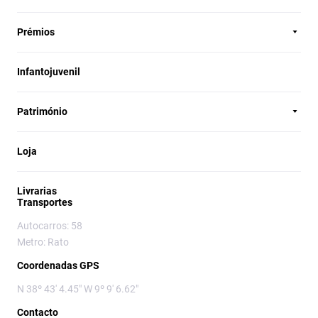
Prémios
Infantojuvenil
Património
Loja
Livrarias
Transportes
Autocarros: 58
Metro: Rato
Coordenadas GPS
N 38º 43' 4.45" W 9º 9' 6.62"
Contacto